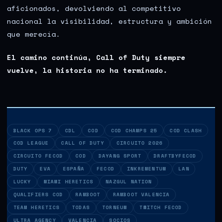
aficionados, devolviendo al competitivo
nacional la visibilidad, estructura y ambición
que merecía.
El camino continúa, Call of Duty siempre
vuelve, la historia no ha terminado.
BLACK OPS 7
CDL
COD
COD CHAMPS 25
COD CLASH
COD LEAGUE
CALL OF DUTY
CIRCUITO 2026
CIRCUITO FECOD
COD
DAYANG SPORT
DRAFTBYFECOD
DUTY
EVA
ESPAÑA
FECOD
INKREMENTUM
LAN
LUCKY
MIAMI HERETICS
NAZGUL NATION
QUALIFIERS COD
RAMBOOT
RAMBOOT VALENCIA
TEAM HERETICS
TODAS
TORNEUM
TWITCH FECOD
ULTRA AGENCY
VALENCIA
SOCIOS