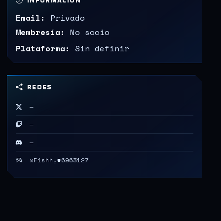
INFORMACIÓN
Email:
Privado
Membresía:
No socio
Plataforma:
Sin definir
REDES
—
—
—
xFishhy#6963127