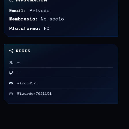
INFORMACIÓN
Email:
Privado
Membresía:
No socio
Plataforma:
PC
REDES
—
—
wizard17.
Wizardd#7021151