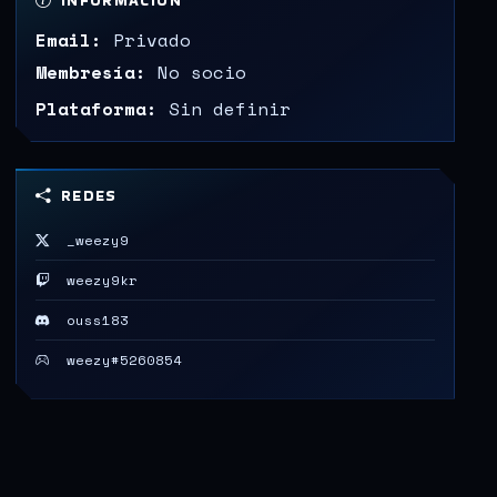
INFORMACIÓN
Email:
Privado
Membresía:
No socio
Plataforma:
Sin definir
REDES
_weezy9
weezy9kr
ouss183
weezy#5260854