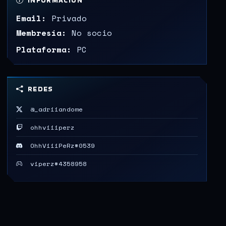
INFORMACIÓN
Email:
Privado
Membresía:
No socio
Plataforma:
PC
REDES
@_adriiandome
ohhviiiperz
OhhViiiPeRz#0539
viperz#4358958