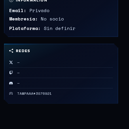
INFORMACIÓN
Email:
Privado
Membresía:
No socio
Plataforma:
Sin definir
REDES
—
—
—
TAMPAAA#3076921