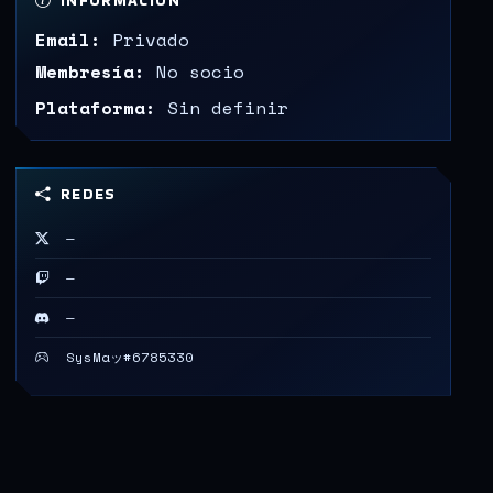
INFORMACIÓN
Email:
Privado
Membresía:
No socio
Plataforma:
Sin definir
REDES
—
—
—
SysMaッ#6785330