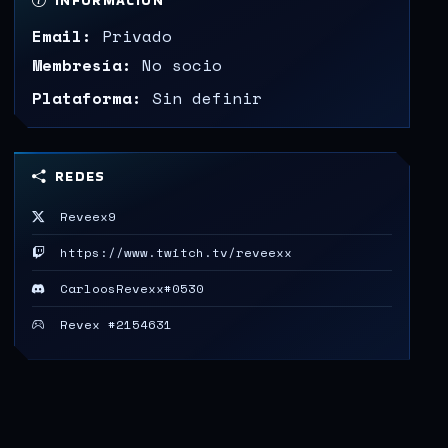
INFORMACIÓN
Email:
Privado
Membresía:
No socio
Plataforma:
Sin definir
REDES
Reveex9
https://www.twitch.tv/reveexx
CarloosRevexx#0530
Revex #2154631