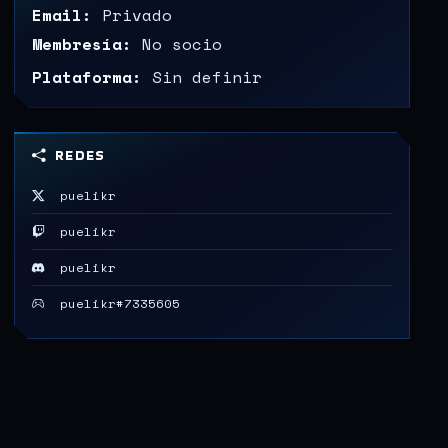
Email:
Privado
Membresía:
No socio
Plataforma:
Sin definir
REDES
puelikr
puelikr
puelikr
puelikr#7335605