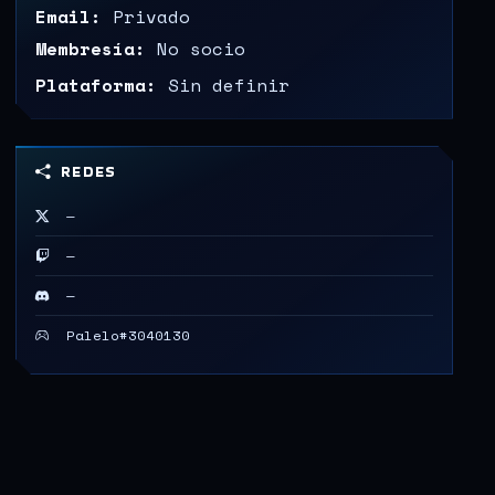
Email:
Privado
Membresía:
No socio
Plataforma:
Sin definir
REDES
—
—
—
Palelo#3040130