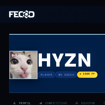
HYZN
◈ 1025 FP
PLAYER
NO SOCIO
PERFIL
COMPETITIVO
EQUIPOS