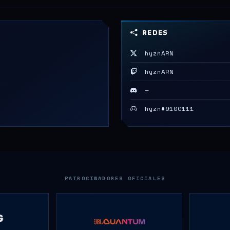
REDES
hyznARN
hyznARN
—
hyzn#9100111
PATROCINADORES OFICIALES