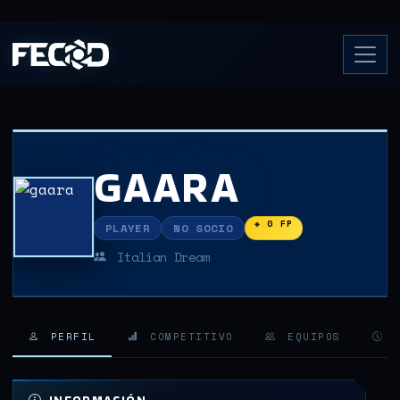
GAARA
◈ 0 FP
PLAYER
NO SOCIO
Italian Dream
PERFIL
COMPETITIVO
EQUIPOS
H