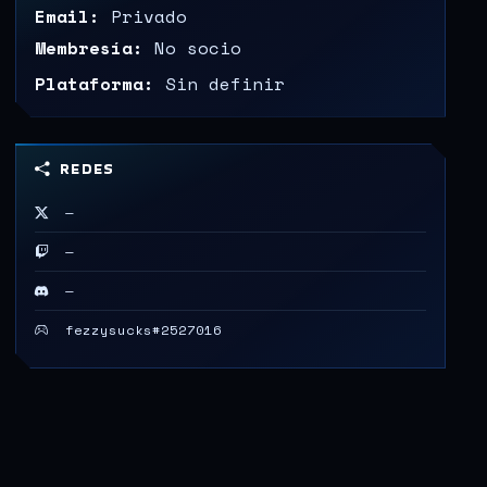
Email:
Privado
Membresía:
No socio
Plataforma:
Sin definir
REDES
—
—
—
fezzysucks#2527016