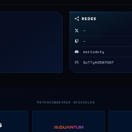
REDES
—
—
mxrioduty
DuTTy#2587097
PATROCINADORES OFICIALES