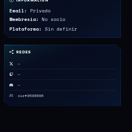
INFORMACIÓN
Email:
Privado
Membresía:
No socio
Plataforma:
Sin definir
REDES
—
—
—
cuz#9598896