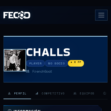
CHALLS
◈ 0 FP
PLAYER
NO SOCIO
FrenchGoat
PERFIL
COMPETITIVO
EQUIPOS
H