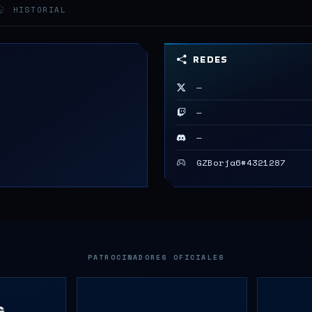
HISTORIAL
REDES
—
—
—
GZBorja6#4321287
PATROCINADORES OFICIALES