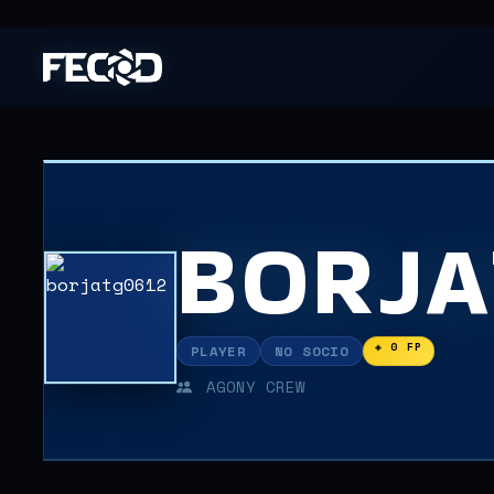
BORJA
◈ 0 FP
PLAYER
NO SOCIO
AGONY CREW