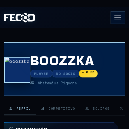
BOOZZKA
◈ 0 FP
PLAYER
NO SOCIO
Abstemius Pigeons
PERFIL
COMPETITIVO
EQUIPOS
H