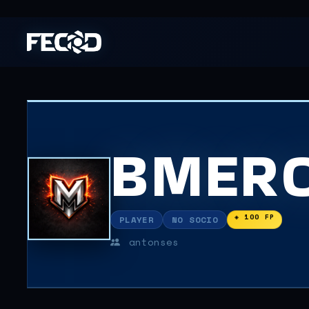
BMER
◈ 100 FP
PLAYER
NO SOCIO
antonses