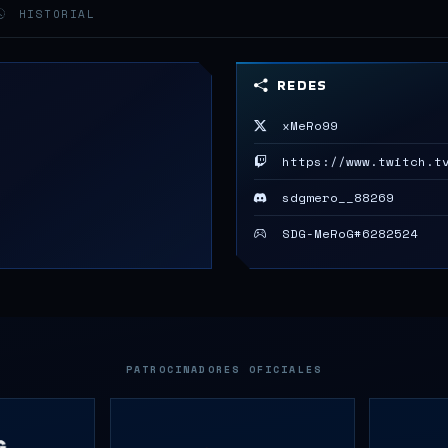
HISTORIAL
REDES
xMeRo99
https://www.twitch.tv
sdgmero__88269
SDG-MeRoG#6282524
PATROCINADORES OFICIALES