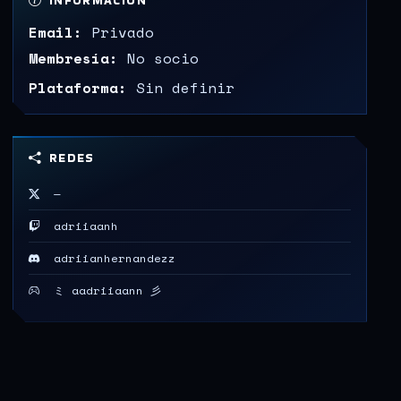
INFORMACIÓN
Email:
Privado
Membresía:
No socio
Plataforma:
Sin definir
REDES
—
adriiaanh
adriianhernandezz
ミ aadriiaann 彡