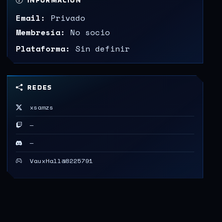
INFORMACIÓN
Email:
Privado
Membresía:
No socio
Plataforma:
Sin definir
REDES
xsamzs
—
—
VauxHall@8225791