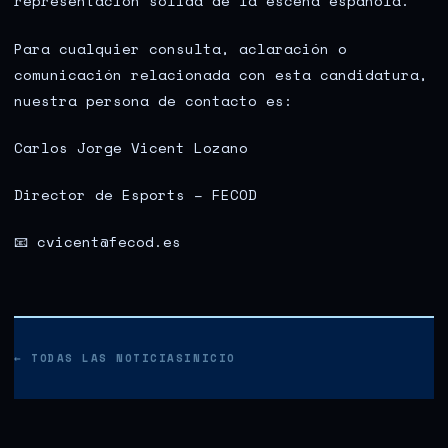
representación sólida de la escena española.
Para cualquier consulta, aclaración o
comunicación relacionada con esta candidatura,
nuestra persona de contacto es:
Carlos Jorge Vicent Lozano
Director de Esports – FECOD
📧 cvicent@fecod.es
← TODAS LAS NOTICIAS
INICIO