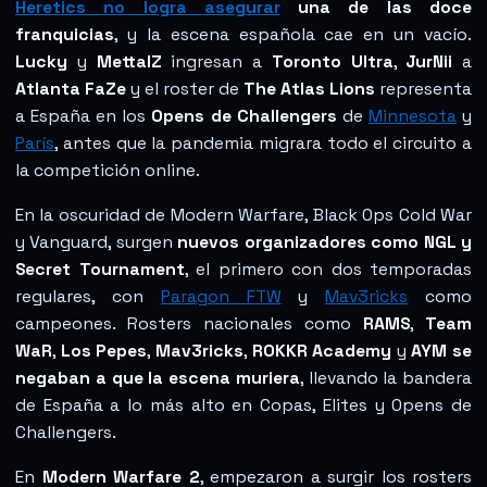
Heretics no logra asegurar
una de las doce
franquicias
, y la escena española cae en un vacío.
Lucky
y
MettalZ
ingresan a
Toronto Ultra
,
JurNii
a
Atlanta FaZe
y el roster de
The Atlas Lions
representa
a España en los
Opens de Challengers
de
Minnesota
y
París
, antes que la pandemia migrara todo el circuito a
la competición online.
En la oscuridad de Modern Warfare, Black Ops Cold War
y Vanguard, surgen
nuevos organizadores como NGL y
Secret Tournament
, el primero con dos temporadas
regulares, con
Paragon FTW
y
Mav3ricks
como
campeones. Rosters nacionales como
RAMS
,
Team
WaR
,
Los Pepes
,
Mav3ricks
,
ROKKR Academy
y
AYM se
negaban a que la escena muriera
, llevando la bandera
de España a lo más alto en Copas, Elites y Opens de
Challengers.
En
Modern Warfare 2
, empezaron a surgir los rosters