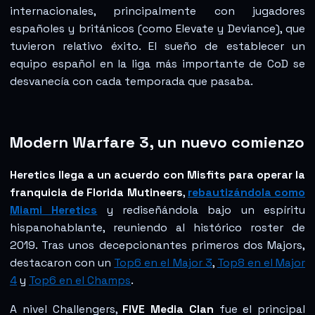
internacionales, principalmente con jugadores
españoles y británicos (como Elevate y Deviance), que
tuvieron relativo éxito. El sueño de establecer un
equipo español en la liga más importante de CoD se
desvanecía con cada temporada que pasaba.
Modern Warfare 3, un nuevo comienzo
Heretics llega a un acuerdo con Misfits para operar la
franquicia de Florida Mutineers
,
rebautizándola como
Miami Heretics
y rediseñándola bajo un espíritu
hispanohablante, reuniendo al histórico roster de
2019. Tras unos decepcionantes primeros dos Majors,
destacaron con un
Top6 en el Major 3
,
Top8 en el Major
4
y
Top6 en el Champs
.
A nivel Challengers,
FIVE Media Clan
fue el principal