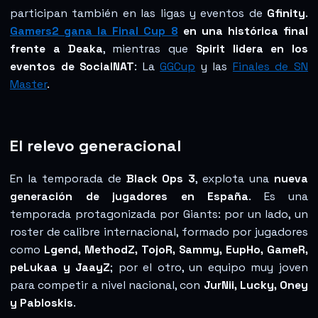
participan también en las ligas y eventos de
Gfinity
.
Gamers2 gana la Final Cup 8
en una histórica final
frente a Deaka
, mientras que
Spirit lidera en los
eventos de SocialNAT
: La
GGCup
y las
Finales de SN
Master
.
El relevo generacional
En la temporada de
Black Ops 3
, explota una
nueva
generación de jugadores en España
. Es una
temporada protagonizada por Giants: por un lado, un
roster de calibre internacional, formado por jugadores
como
Lgend, MethodZ, TojoR, Sammy, EupHo, GameR,
peLukaa y JaayZ
; por el otro, un equipo muy joven
para competir a nivel nacional, con
JurNii, Lucky, Oney
y Pabloskis
.