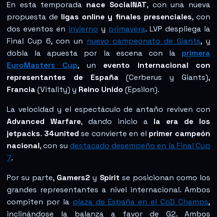
En esta temporada
nace SocialNAT
, con una nueva
propuesta de
ligas online y finales presenciales
, con
dos eventos en
invierno
y
primavera
. LVP despliega la
Final Cup 6, con un
nuevo campeonato de Giants
, y
dobla la apuesta por la escena con la
primera
EuroMasters Cup
, un
evento internacional con
representantes de España
(Cerberus y Giants),
Francia
(Vitality) y
Reino Unido
(Epsilon).
La velocidad y el espectáculo de antaño reviven con
Advanced Warfare
, dando inicio a
la era de los
jetpacks
.
34united
se convierte en el
primer campeón
nacional
, con su
destacado desempeño en la Final Cup
7
.
Por su parte,
Gamers2
y
Spirit
se posicionan como los
grandes representantes a nivel internacional. Ambos
compiten por la
plaza de España en el CoD Champs
,
inclinándose la balanza a favor de G2. Ambos