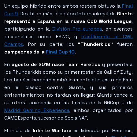
Un equipo híbrido entre ambos rosters obtuvo la
Final
Cup 9
. De ahí en más, el equipo internacional de
Giants
representó a España en la nueva CoD World League
,
participando en la
División Pro europea
, en eventos
presenciales como ESWC, y
clasificando al CWL
Champs
. Por su parte, los
“Thunderkids”
fueron
campeones de la
Final Cup 10
.
En
agosto de 2016 nace Team Heretics
y presenta a
los Thunderkids como su primer roster de Call of Duty.
Los herejes heredan simbólicamente el puesto de Pain
en el clásico contra Giants, y sus primeros
enfrentamientos no tardan en llegar: Giants vence a
su otrora academia en las finales de la GGCup y de
Madrid Gaming Experience
, ambos organizados por
GAME Esports, sucesor de SocialNAT.
El inicio de
Infinite Warfare
es liderado por Heretics,