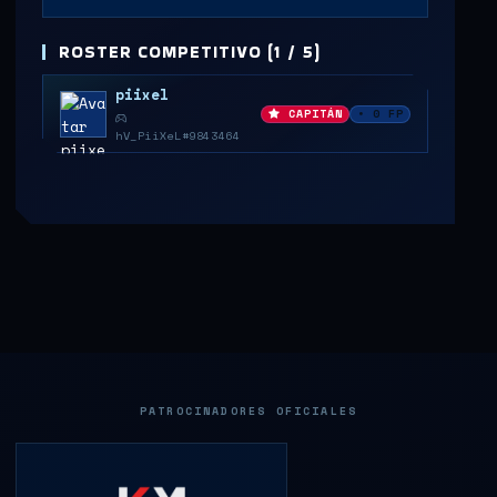
ROSTER COMPETITIVO (1 / 5)
piixel
CAPITÁN
• 0 FP
hV_PiiXeL#9843464
PATROCINADORES OFICIALES