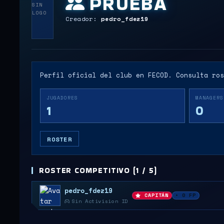
PRUEBA
SIN
LOGO
Creador:
pedro_fdez19
Perfil oficial del club en FECOD. Consulta ros
JUGADORES
MANAGERS
1
0
ROSTER
ROSTER COMPETITIVO (1 / 5)
pedro_fdez19
CAPITÁN
• 0 FP
Sin Activision ID