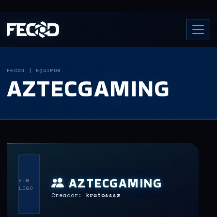
FECOD | EQUIPOS
AZTECGAMING
AZTECGAMING
SIN
LOGO
Creador:
kratosssz