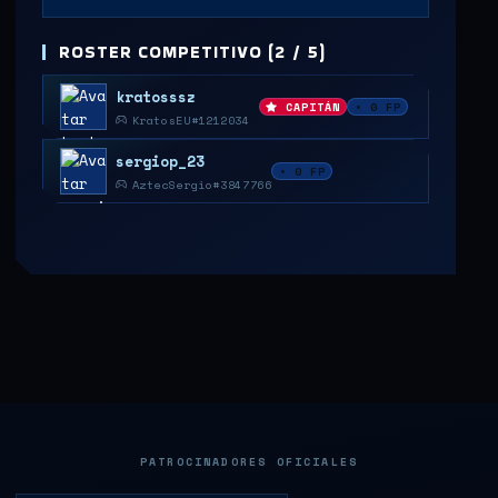
ROSTER COMPETITIVO (2 / 5)
kratosssz
CAPITÁN
• 0 FP
KratosEU#1212034
sergiop_23
• 0 FP
AztecSergio#3847766
PATROCINADORES OFICIALES