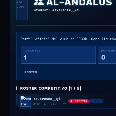
AL-ANDALUS
SIN
LOGO
Creador:
severance__yt
Perfil oficial del club en FECOD. Consulta ros
JUGADORES
MANAGERS
1
0
ROSTER
ROSTER COMPETITIVO (1 / 5)
severance__yt
CAPITÁN
• 0 FP
Sin Activision ID