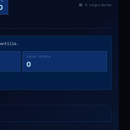
TS
0
0
seguidores
antilla.
FECOD POINTS
0