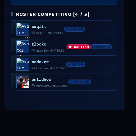
ROSTER COMPETITIVO (4 / 5)
axqiit
• 675 FP
AxQiiT#2379209
zlooko
CAPITÁN
• 915 FP
zLooKo#8473920
cadaver
• 25 FP
Cadaver#7401947
antidhoz
• 1061 FP
AntidhoZ#9373583