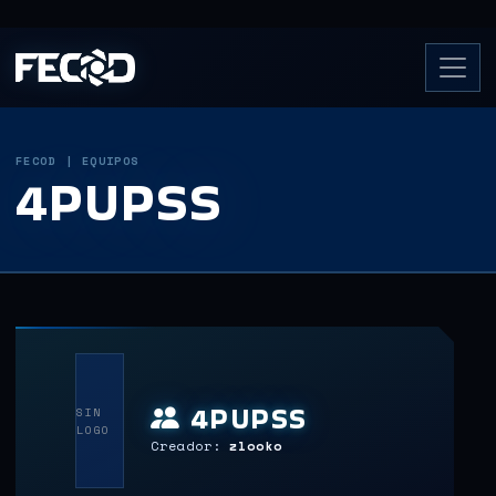
FECOD | EQUIPOS
4PUPSS
4PUPSS
SIN
LOGO
Creador:
zlooko