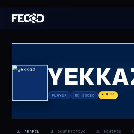
YEKKA
◈ 0 FP
PLAYER
NO SOCIO
PERFIL
COMPETITIVO
EQUIPOS