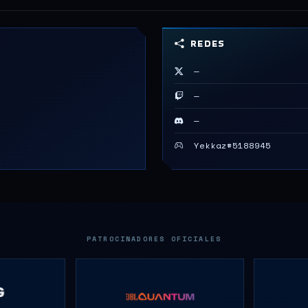
REDES
—
—
—
Yekkaz#5188945
PATROCINADORES OFICIALES